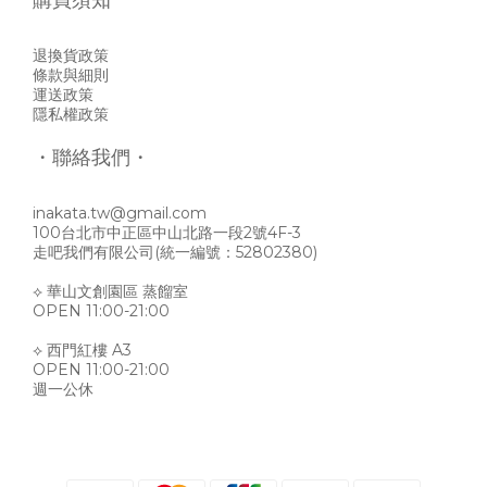
購買須知
退換貨政策
條款與細則
運送政策
隱私權政策
・聯絡我們・
inakata.tw@gmail.com
100台北市中正區中山北路一段2號4F-3
走吧我們有限公司(統一編號：52802380)
⟡ 華山文創園區 蒸餾室
OPEN 11:00-21:00
⟡ 西門紅樓 A3
OPEN 11:00-21:00
週一公休