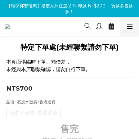
【環保杯套優惠】指定系列任選 2 件 即減 NT$200 ，買越多省越
下單前先登入會員 🆓🚚全店消費滿$1000即享免運🚚🆓
多！
【買包送氈】購買小方包、mini包系列，即贈魔鬼氈（隨機款式）
下單前先登入會員 🆓🚚全店消費滿$1000即享免運🚚🆓
特定下單處(未經聯繫請勿下單)
本頁面供臨時下單、補價差，
未經與本店聯繫確認，請勿自行下單。
NT$700
品項
: 石虎水壺袋+香港運費
石虎水壺袋+香港運費
售完