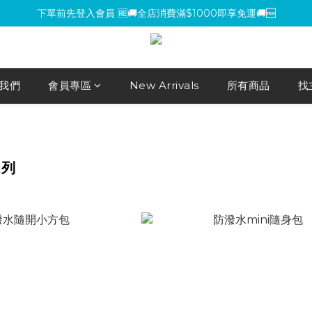
下單前先登入會員 🆓🚚全店消費滿$1000即享免運🚚🆓
下單前先登入會員 🆓🚚全店消費滿$1000即享免運🚚🆓
【環保杯套優惠】指定系列任選 2 件 即減 NT$200 ，買越多省越多！
【買包送氈】購買小方包、mini包系列，即贈魔鬼氈（隨機款式）
我們
會員專區
New Arrivals
所有商品
找
下單前先登入會員 🆓🚚全店消費滿$1000即享免運🚚🆓
系列