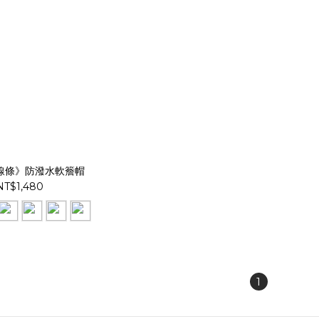
線條》防潑水軟簷帽
NT$1,480
1