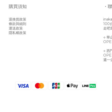
購買須知
・
退換貨政策
inak
條款與細則
10
運送政策
走吧我
隱私權政策
⟡ 
OPEN
⟡ 西
OPEN
週一