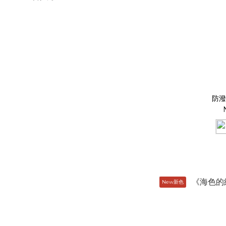
防潑
New新色