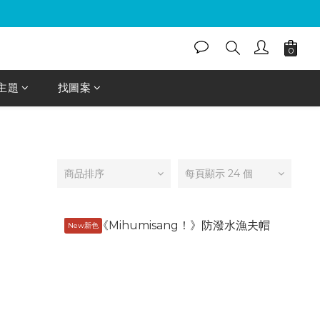
主題
找圖案
商品排序
每頁顯示 24 個
New新色