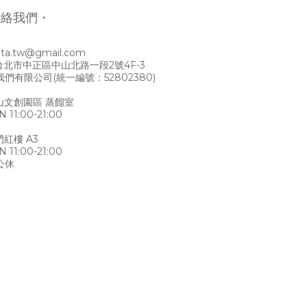
聯絡我們・
ata.tw@gmail.com
0台北市中正區中山北路一段2號4F-3
們有限公司(統一編號：52802380)
華山文創園區 蒸餾室
 11:00-21:00
門紅樓 A3
 11:00-21:00
公休