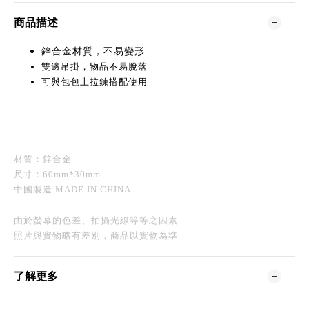
商品描述
鋅合金材質，不易變形
雙邊吊掛，物品不易脫落
可與包包上拉鍊搭配使用
材質：鋅合金
尺寸：60mm*30mm
中國製造 MADE IN CHINA
由於螢幕的色差、拍攝光線等等之因素
照片與實物略有差別，
商品以實物為準
了解更多