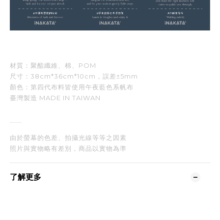
材質：聚酯纖維、棉、POM
尺寸：38cm
*36cm*10cm
，誤差
±5mm
顏色：第四代布料皆使用午夜藍色系帆布
臺灣製造 MADE IN TAIWAN
由於螢幕的色差、拍攝光線等等之因素
照片與實物略有差別，
商品以實物為準
了解更多