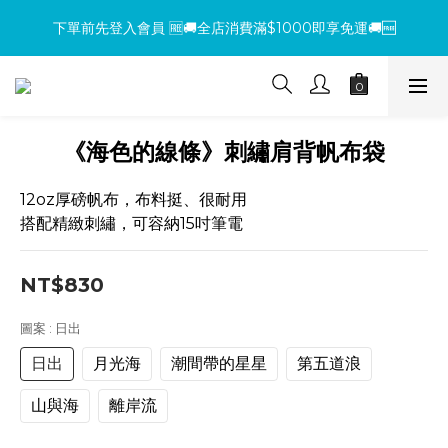
下單前先登入會員 🆓🚚全店消費滿$1000即享免運🚚🆓
下單前先登入會員 🆓🚚全店消費滿$1000即享免運🚚🆓
【環保杯套優惠】指定系列任選 2 件 即減 NT$200 ，買越多省越
多！
【買包送氈】購買小方包、mini包系列，即贈魔鬼氈（隨機款式）
《海色的線條》刺繡肩背帆布袋
下單前先登入會員 🆓🚚全店消費滿$1000即享免運🚚🆓
12oz厚磅帆布，布料挺、很耐用
搭配精緻刺繡，可容納15吋筆電
NT$830
圖案
: 日出
日出
月光海
潮間帶的星星
第五道浪
山與海
離岸流