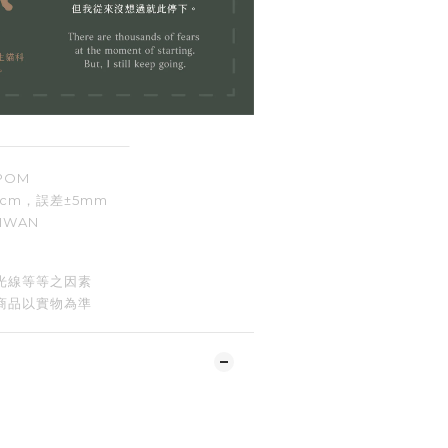
POM
8cm
，誤差
±5mm
IWAN
光線等等之因素
商品以實物為準