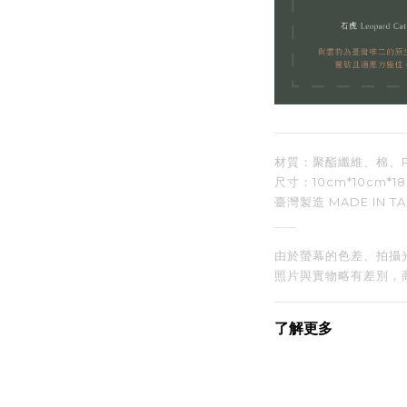
材質：聚酯纖維、棉、
尺寸：10cm
*10cm*1
臺灣製造 MADE IN TA
由於螢幕的色差、拍攝
照片與實物略有差別，
了解更多