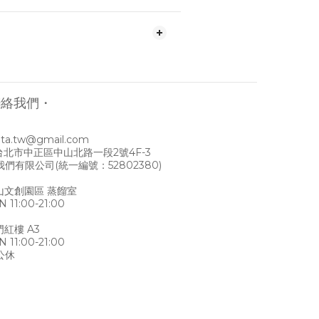
聯絡我們・
ata.tw@gmail.com
0台北市中正區中山北路一段2號4F-3
們有限公司(統一編號：52802380)
華山文創園區 蒸餾室
 11:00-21:00
門紅樓 A3
 11:00-21:00
公休