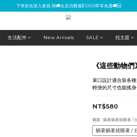
下單前先登入會員 🆓🚚全店消費滿$1000即享免運🚚🆓
下單前先登入會員 🆓🚚全店消費滿$1000即享免運🚚🆓
【環保杯套優惠】指定系列任選 2 件 即減 NT$200 ，買越多省越多！
【買包送氈】購買小方包、mini包系列，即贈魔鬼氈（隨機款式）
生活配件
New Arrivals
SALE
找主題
下單前先登入會員 🆓🚚全店消費滿$1000即享免運🚚🆓
《這些動物們
束口設計適合裝各種
輕便的尺寸也能搖身
NT$580
圖案
: 躺著躺著就睡著 /
躺著躺著就睡著 / 