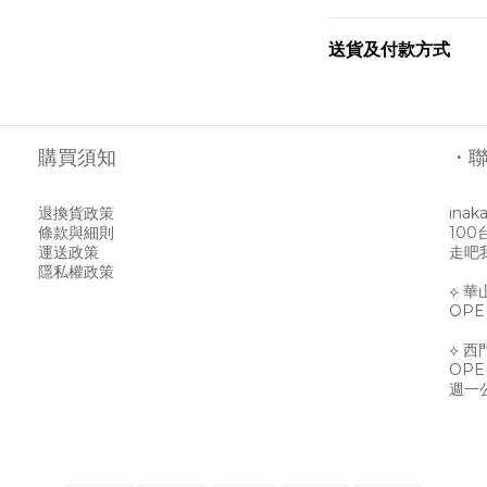
送貨及付款方式
購買須知
・
退換貨政策
inak
條款與細則
10
運送政策
走吧我
隱私權政策
⟡ 
OPEN
⟡ 西
OPEN
週一