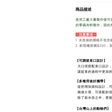
商品描述
使用工廠大量製作後可
的零碼布料製作，因此
・注意事項
・
1.
水壺袋的價格不包含
2.
斜
背繩原價$250，
【
可調節束口設計
】
大口徑搭配束口設計
讓
提拿的過程中更加
【
多種用途好攜帶
】
提把增加插扣設計，
兩側Ｄ環，可搭配斜
除了
裝水壺之外，
更
【
台灣山上的動物們
】