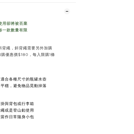
使用卻將被丟棄
每一款數量有限
斜背繩，
斜
背繩
需要另外加購
加購優惠價$180，每入限購1條
，
適合各種尺寸的瓶罐水壺
的平穩，
避免物品晃動掉落
可掛與背包或行李箱
背繩或是登山釦使用
能當作日常隨身小包