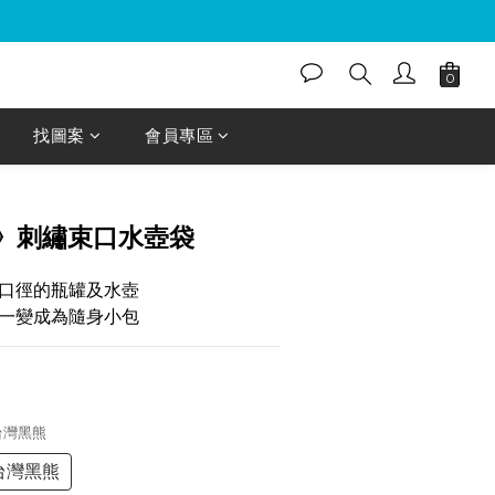
找圖案
會員專區
》刺繡束口水壺袋
口徑的瓶罐及水壺
一變成為隨身小包
 台灣黑熊
台灣黑熊