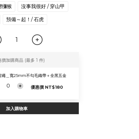
灣獼猴
沒事我很好 / 穿山甲
預備～起！/ 石虎
惠價加購商品
(最多 1 件)
背繩＿寬25mm不勾毛織帶＋全黑五金
優惠價 NT$180
加入購物車