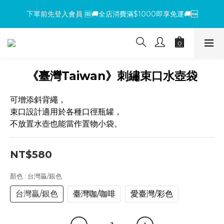
下單前先登入會員 🆓🚚全店消費滿$1000即享免運🚚🆓
下單前先登入會員 🆓🚚全店消費滿$1000即享免運🚚🆓
【環保杯套優惠】指定系列任選 2 件 即減 NT$200 ，買越多省越
多！
【買包送氈】購買小方包、mini包系列，即贈魔鬼氈（隨機款式）
《臺灣Taiwan》刺繡束口水壺袋
下單前先登入會員 🆓🚚全店消費滿$1000即享免運🚚🆓
可增添斜背繩，
束口設計適用於各種口徑瓶罐，
不放置水壺也能當作置物小袋。
NT$580
顏色
: 台灣贏/銀色
台灣贏/銀色
臺灣咖/咖啡
愛臺灣/彩色