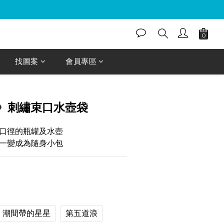
找圖案
會員專區
》刺繡束口水壺袋
口徑的瓶罐及水壺
一變成為隨身小包
潮間帶的星星
第五道浪