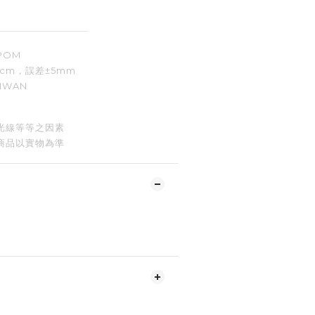
POM
8cm
，誤差
±5mm
IWAN
光線等等之因素
商品以實物為準