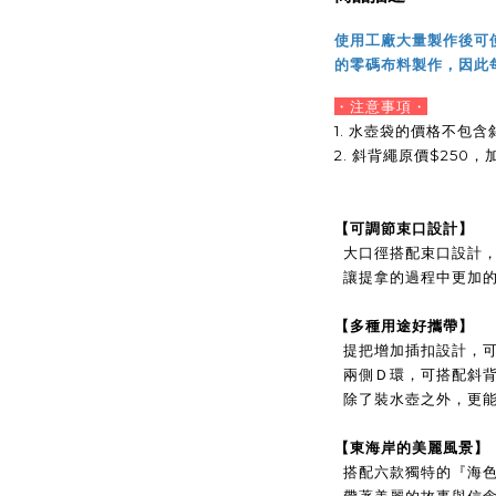
使用工廠大量製作後可
的零碼布料製作，因此
・注意事項
・
1.
水壺袋的價格不包含
2.
斜
背繩原價$250，
【
可調節束口設計
】
大口徑搭配束口設計
讓
提拿的過程中更加
【
多種用途好攜帶
】
提把增加插扣設計，
兩側Ｄ環，可搭配斜
除了
裝水壺之外，
更
【
東海岸的美麗風景
】
搭配六款獨特的『海