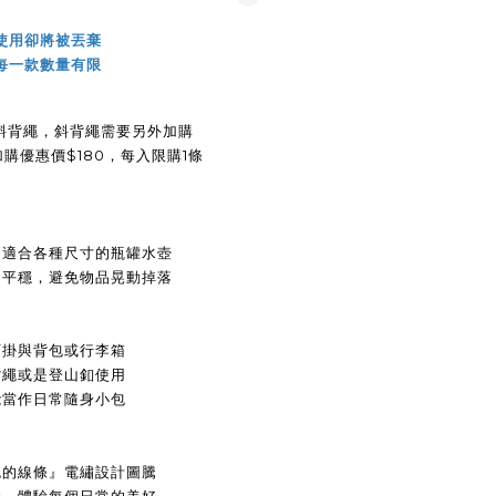
使用卻將被丟棄
每一款數量有限
斜背繩，
斜
背繩
需要另外加購
加購優惠價$180，每入限購1條
，
適合各種尺寸的瓶罐水壺
的平穩，
避免物品晃動掉落
可掛與背包或行李箱
背繩或是登山釦使用
能當作日常隨身小包
色的線條』電繡設計圖騰