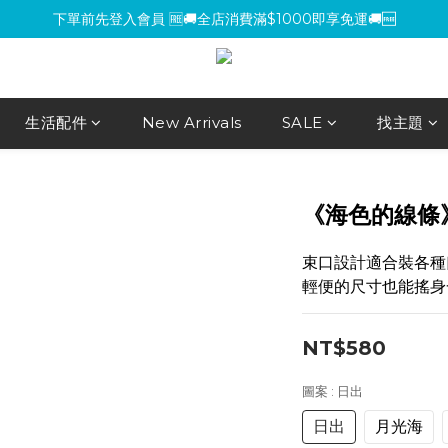
下單前先登入會員 🆓🚚全店消費滿$1000即享免運🚚🆓
下單前先登入會員 🆓🚚全店消費滿$1000即享免運🚚🆓
【環保杯套優惠】指定系列任選 2 件 即減 NT$200 ，買越多省越多！
【買包送氈】購買小方包、mini包系列，即贈魔鬼氈（隨機款式）
生活配件
New Arrivals
SALE
找主題
下單前先登入會員 🆓🚚全店消費滿$1000即享免運🚚🆓
《海色的線條
束口設計適合裝各種
輕便的尺寸也能搖身
NT$580
圖案
: 日出
日出
月光海