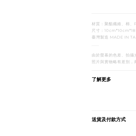
材質：聚酯纖維、棉、
尺寸：10cm
*10cm*1
臺灣製造 MADE IN TA
由於螢幕的色差、拍攝
照片與實物略有差別，
了解更多
送貨及付款方式