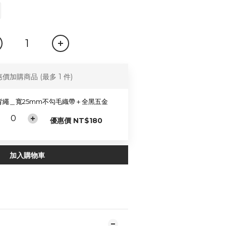
惠價加購商品
(最多 1 件)
背繩＿寬25mm不勾毛織帶＋全黑五金
優惠價 NT$180
加入購物車