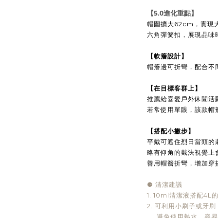
【5.0進化重點】
帽圍擴大62cm，實現
六角彈簧扣，展現品味
【軟簷設計】
帽簷邊可折彎，配合不
【在目標客群上】
推薦給喜愛戶外休閒活
若常使用單眼，該款帽
【搭配小撇步】
平戴可遮住烈日當頭的
略有仰角的戴法視覺上
善用帽簷折彎，增加穿
⚈
清潔建議
1. 10ml清潔液搭配
2. 可利用小刷子或牙
避免使用熱水，容易