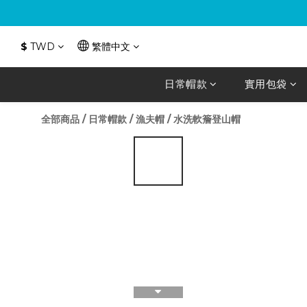
$
TWD
繁體中文
日常帽款
實用包袋
全部商品
/
日常帽款
/
漁夫帽
/
水洗軟簷登山帽