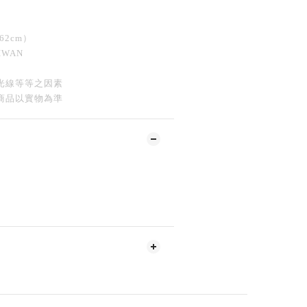
62cm）
IWAN
光線等等之因素
商品以實物為準