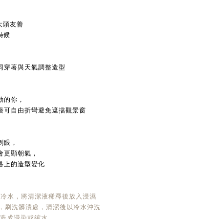
大頭友善
時候
同穿著與天氣調整造型
動的你，
簷可自由折彎避免遮擋觀景窗
刺眼，
會更顯朝氣，
搭上的造型變化
4L的冷水，將清潔液稀釋後放入浸濕
刷，刷洗髒漬處，清潔後以冷水沖洗
造成浸染或縮水。