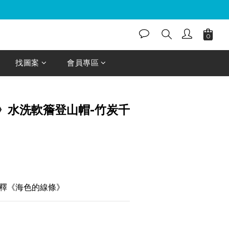
找圖案
會員專區
》水洗軟簷登山帽-竹炭千
釋《海色的線條》