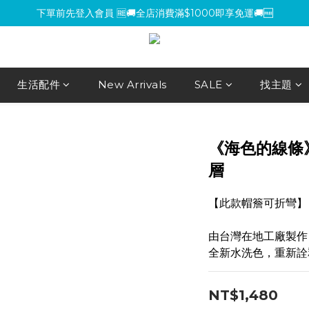
下單前先登入會員 🆓🚚全店消費滿$1000即享免運🚚🆓
下單前先登入會員 🆓🚚全店消費滿$1000即享免運🚚🆓
【環保杯套優惠】指定系列任選 2 件 即減 NT$200 ，買越多省越多！
【買包送氈】購買小方包、mini包系列，即贈魔鬼氈（隨機款式）
生活配件
New Arrivals
SALE
找主題
下單前先登入會員 🆓🚚全店消費滿$1000即享免運🚚🆓
《海色的線條
層
【此款帽簷可折彎】
由台灣在地工廠製作
全新水洗色，重新詮
NT$1,480