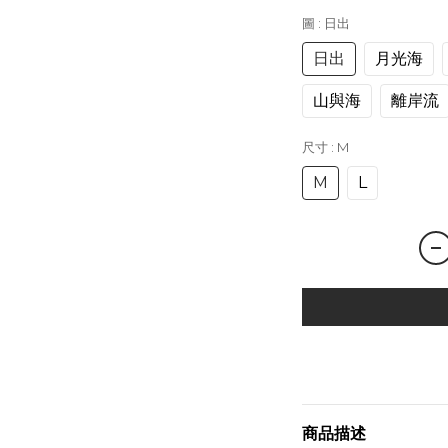
圖
: 日出
日出
月光海
山與海
離岸流
尺寸
: M
M
L
商品描述