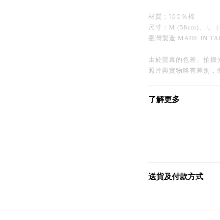
材質：100％棉
尺寸：M (58cm)、Ｌ（
臺灣製造 MADE IN TA
由於螢幕的色差、拍攝
照片與實物略有差別，
了解更多
送貨及付款方式