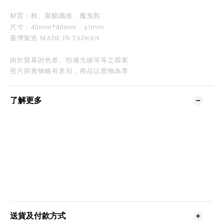
材質：棉、聚酯纖維、魔鬼氈
±
：40mm*40mm，
1mm
尺寸
臺灣製造 MADE IN TAIWAN
由於螢幕的色差、拍攝光線等等之因素
照片與實物略有差別，
商品以實物為準
了解更多
送貨及付款方式