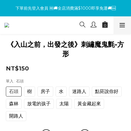
下單前先登入會員 🆓🚚全店消費滿$1000即享免運🚚🆓
下單前先登入會員 🆓🚚全店消費滿$1000即享免運🚚🆓
【環保杯套優惠】指定系列任選 2 件 即減 NT$200 ，買越多省越
多！
【買包送氈】購買小方包、mini包系列，即贈魔鬼氈（隨機款式）
《入山之前，出發之後》刺繡魔鬼氈-方
形
下單前先登入會員 🆓🚚全店消費滿$1000即享免運🚚🆓
NT$150
單入
: 石頭
石頭
樹
房子
水
迷路人
點菸說你好
森林
放電的孩子
太陽
黃金藏起來
開路人