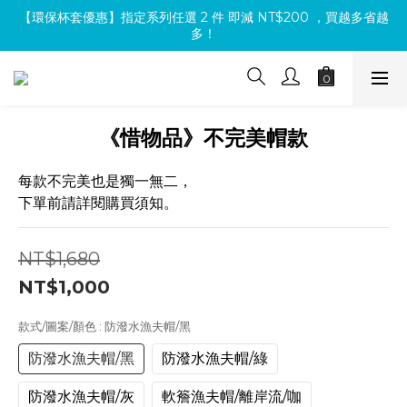
【環保杯套優惠】指定系列任選 2 件 即減 NT$200 ，買越多省越
下單前先登入會員 🆓🚚全店消費滿$1000即享免運🚚🆓
多！
【買包送氈】購買小方包、mini包系列，即贈魔鬼氈（隨機款式）
下單前先登入會員 🆓🚚全店消費滿$1000即享免運🚚🆓
《惜物品》不完美帽款
每款不完美也是獨一無二，
下單前請詳閱購買須知。
NT$1,680
NT$1,000
款式/圖案/顏色
: 防潑水漁夫帽/黑
防潑水漁夫帽/黑
防潑水漁夫帽/綠
防潑水漁夫帽/灰
軟簷漁夫帽/離岸流/咖